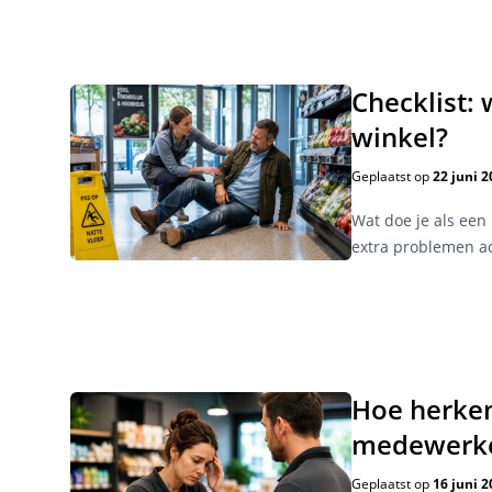
Checklist: 
winkel?
Geplaatst op
22 juni 2
Wat doe je als een 
extra problemen ac
Hoe herken
medewerk
Geplaatst op
16 juni 2