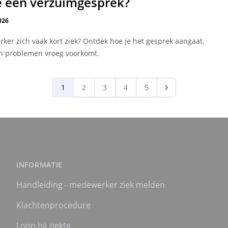
e een verzuimgesprek?
026
er zich vaak kort ziek? Ontdek hoe je het gesprek aangaat,
en problemen vroeg voorkomt.
1
2
3
4
5
INFORMATIE
Handleiding - medewerker ziek melden
Klachtenprocedure
Loon bij ziekte