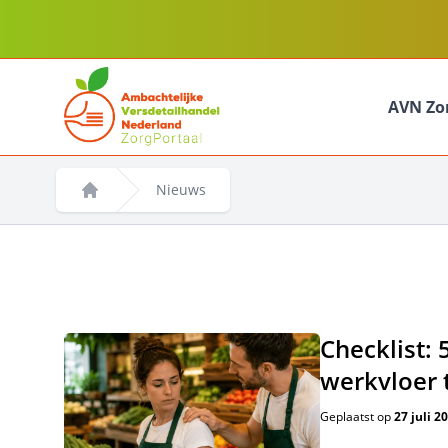
AVN Zo
Nieuws
Home
Checklist: 
werkvloer
Geplaatst op
27 juli 2