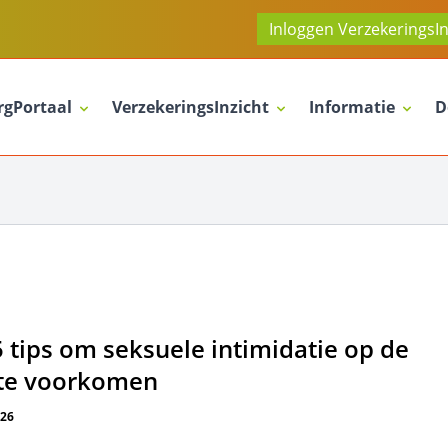
Inloggen VerzekeringsIn
rgPortaal
VerzekeringsInzicht
Informatie
D
5 tips om seksuele intimidatie op de
 te voorkomen
026