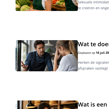
Seksuele intimidat
te creëren en onge
Wat te doen
Geplaatst op
16 juli 2
Herken de signalen 
afspraken vastlegt
Wat is een