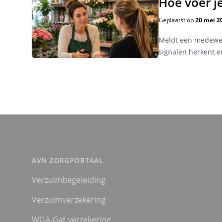
Hoe voer j
Geplaatst op
20 mei 2
Meldt een medewerk
signalen herkent 
AVN ZORGPORTAAL
Verzuimbegeleiding
Verzuimverzekering
WGA-Gat verzekering