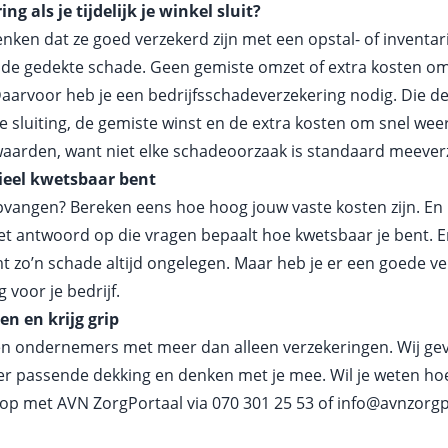
ng als je tijdelijk je winkel sluit?
ken dat ze goed verzekerd zijn met een opstal- of inventar
 de gedekte schade. Geen gemiste omzet of extra kosten om 
 Daarvoor heb je een bedrijfsschadeverzekering nodig. Die d
de sluiting, de gemiste winst en de extra kosten om snel wee
aarden, want niet elke schadeoorzaak is standaard meever
ieel kwetsbaar bent
opvangen? Bereken eens hoe hoog jouw vaste kosten zijn. En 
 antwoord op die vragen bepaalt hoe kwetsbaar je bent. En ee
t zo’n schade altijd ongelegen. Maar heb je er een goede ve
 voor je bedrijf.
n en krijg grip
n ondernemers met meer dan alleen verzekeringen. Wij geven
ver passende dekking en denken met je mee. Wil je weten ho
 op met AVN ZorgPortaal via
070 301 25 53
of
info@avnzorgp