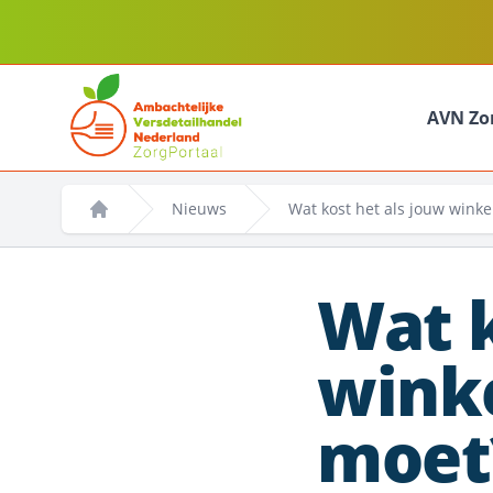
AVN Zo
Nieuws
Wat kost het als jouw wink
Home
Wat k
winke
moet