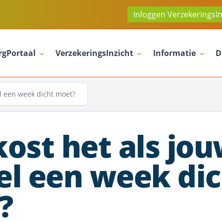
Inloggen VerzekeringsIn
rgPortaal
VerzekeringsInzicht
Informatie
D
el een week dicht moet?
ost het als jo
l een week dic
?