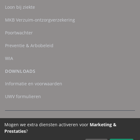
Loon bij ziekte
MKB Verzuim-ontzorgverzekering
Poortwachter
Preventie & Arbobeleid
WIA
DOWNLOADS
Informatie en voorwaarden
UWV formulieren
Mogen we extra diensten activeren voor
Marketing &
Prestaties
?
© 2025 SuperGarant Verzekeringen