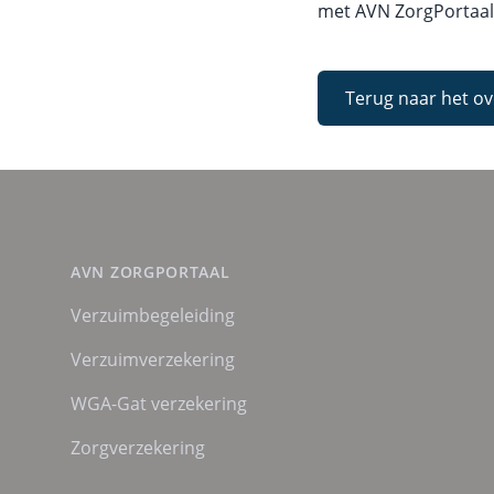
met AVN ZorgPortaal
Terug naar het ov
AVN ZORGPORTAAL
Verzuimbegeleiding
Verzuimverzekering
WGA-Gat verzekering
Zorgverzekering