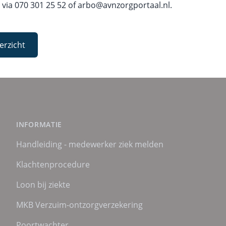
 via
070 301 25 52
of
arbo@avnzorgportaal.nl
.
erzicht
INFORMATIE
Handleiding - medewerker ziek melden
Klachtenprocedure
Loon bij ziekte
MKB Verzuim-ontzorgverzekering
Poortwachter