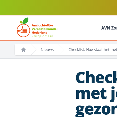
AVN Zo
Nieuws
Checklist: Hoe staat het m
Home
Check
met 
gezo