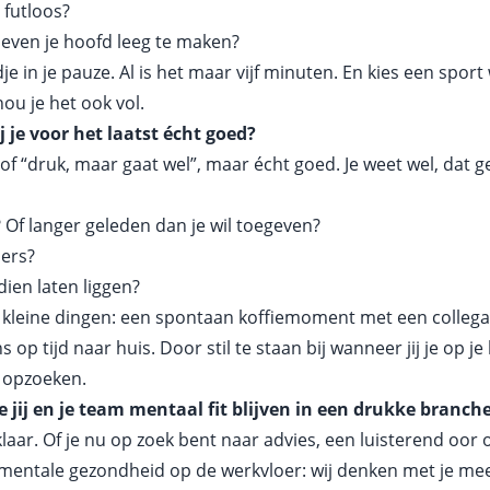
r futloos?
 even je hoofd leeg te maken?
e in je pauze. Al is het maar vijf minuten. En kies een sport
ou je het ook vol.
j je voor het laatst écht goed?
f “druk, maar gaat wel”, maar écht goed. Je weet wel, dat g
 Of langer geleden dan je wil toegeven?
ers?
ien laten liggen?
in kleine dingen: een spontaan koffiemoment met een colleg
ns op tijd naar huis. Door stil te staan bij wanneer jij je op je
 opzoeken.
 jij en je team mentaal fit blijven in een drukke branch
klaar. Of je nu op zoek bent naar advies, een luisterend oor 
mentale gezondheid op de werkvloer: wij denken met je me