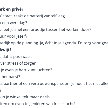
erk en privé?
n’ staat, raakt de batterij vanzelf leeg.
a een werkdag?
of eet je snel een broodje tussen het werken door?
uur voor jezelf?
etterlijk op de planning. Ja, écht in je agenda. En zorg voor 
 kwijt?
… dat is pas zwaar.
 over stress of zorgen?
 je even je hart kunt luchten?
t het barst?
a, partner of een vertrouwenspersoon. Je hoeft het niet alle
?
n je winkel telt maar deels.
iten om even te genieten van frisse lucht?