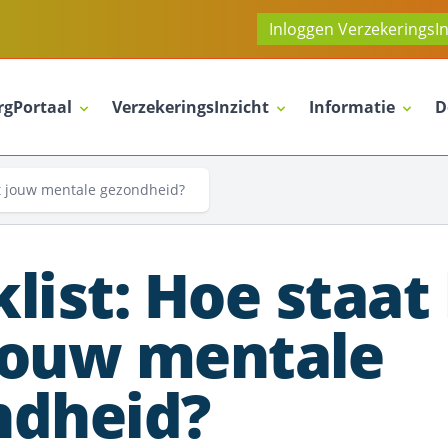
Inloggen VerzekeringsIn
rgPortaal
VerzekeringsInzicht
Informatie
D
et jouw mentale gezondheid?
list: Hoe staat
jouw mentale
ndheid?